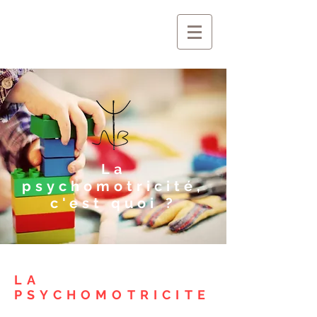
La
psychomotricité,
c'est quoi ?
LA
PSYCHOMOTRICITE